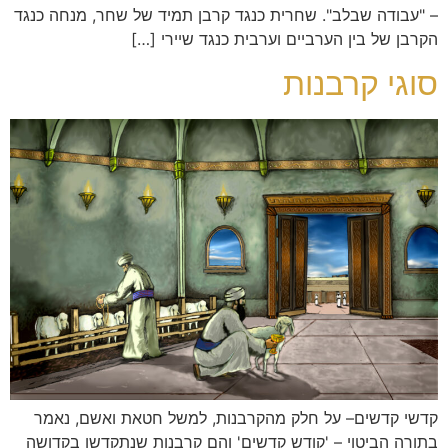
– "עבודה שבלב". שחרית כנגד קרבן תמיד של שחר, מנחה כנגד
הקרבן של בין הערביים וערבית כנגד שיירי […]
סוגי קרבנות
קדשי קדשים– על חלק מהקרבנות, למשל חטאת ואשם, נאמר
בתורה הביטוי – 'קודש קדשים' והם קרבנות שנתקדשו בקדושה