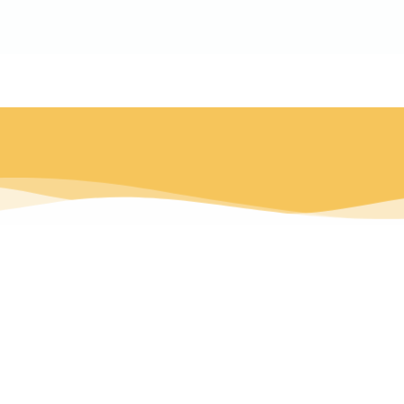
לתוכן
לתרומה
Buy Now
דף הבית
המקדש בפרשה
בא
" וְאָכְלוּ אֶת הַבָּשָׂר בַּלַּיְלָה הַזֶּה צְלִי אֵשׁ וּמַצּוֹת
עַל מְרֹרִים יֹאכְלֻהוּ" (שמות י"ב)